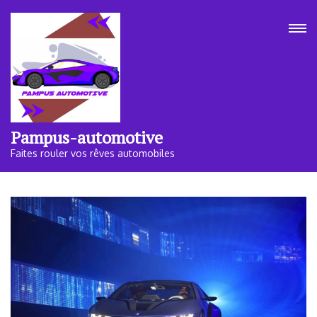
Aller
au
contenu
(Pressez
Entrée)
Pampus-automotive
Faites rouler vos rêves automobiles