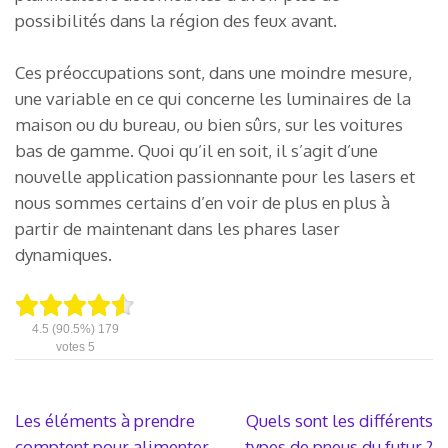
possibilités dans la région des feux avant.
Ces préoccupations sont, dans une moindre mesure,
une variable en ce qui concerne les luminaires de la
maison ou du bureau, ou bien sûrs, sur les voitures
bas de gamme. Quoi qu’il en soit, il s’agit d’une
nouvelle application passionnante pour les lasers et
nous sommes certains d’en voir de plus en plus à
partir de maintenant dans les phares laser
dynamiques.
4.5
(90.5%)
179
votes
5
Navigation
Les éléments à prendre
Quels sont les différents
de
comptent pour alimenter
types de pneus du futur ?