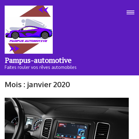
Aller
au
contenu
(Pressez
Entrée)
Pampus-automotive
Faites rouler vos rêves automobiles
Mois :
janvier 2020