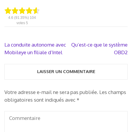
4.6
(91.35%)
104
votes
5
Navigation
La conduite autonome avec
Qu’est-ce que le système
de
Mobileye un filiale d’Intel
OBD2
l’article
LAISSER UN COMMENTAIRE
Votre adresse e-mail ne sera pas publiée.
Les champs
obligatoires sont indiqués avec
*