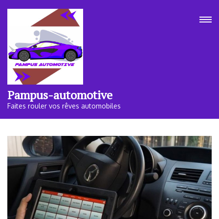
Aller
au
contenu
(Pressez
Entrée)
Pampus-automotive
Faites rouler vos rêves automobiles