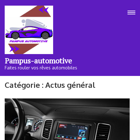
Aller
au
contenu
(Pressez
Entrée)
Pampus-automotive
Faites rouler vos rêves automobiles
Catégorie :
Actus général